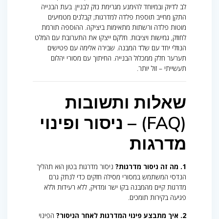
לב לדיוק ובמיוחד להימנע מגרימת נזק לבניין. בעת הבנייה
התקן מחייב תוספת פלדה למדרגות; קבלנים מטמיעים
מוטות פלדה ורשתות מתאימות ביציקה. ההוספה תורמת
לחוזק, גמישות ויציבות. חלקם ייצקו את התערובת עם המלט
הנוזלי יחד עם שלד המבנה. שבירה אלימה עם פטישים
תערער חלק ממכלול הבנייה. החיתוך עם מסורי יהלום
תעשייתי – זול יותר.
שאלות ותשובות
(FAQ) – ניסור ופינוי
מדרגות
1. מה זה ניסור מדרגות?
ניסור מדרגות בטון הוא תהליך
הנדסי המשתמש במסורי מסילה חזקים כדי לנתק גרם
מדרגות קיים מהמבנה בקו ישר ומדויק, ללא רעידות וללא
פגיעה בקירות תומכים.
2. איך מתבצע פינוי המדרגות לאחר הניסור?
הפינוי