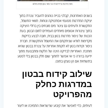
ניסור מדרגות על ידי חברת ש ר ניסור בטון וקידוח ביהלום
בשנים האחרונות, קבלני בנייה נוהגים להעביר צנרת בתוך
יציקת המדרגות מטעמי אסתטיקה ונוחות. תוואי החשמל,
התקשורת ולעיתים גם צינור מים מונחים בין ברזלי היציקה
בתוך צינורות אטומים מיוחדים העמידים לחום הבטון. בעת
הכנות של ניסור מדרגות בטון בבית, חובה לבצע בדיקות
מקדימות לוודא שניתקתם את החשמל והתקשורת. חברת
ניסור וקידוח בטון לא לוקחת אחריות על צנרת בבטון שהיא
חותכת. האחריות לבדיקה הינה של הלקוח ומתבצעת מתוך
ידיעה ברורה כי אי אפשר לחתוך שום חלק בבטון בלי לפגוע
בתשתיות אם הן נוצקו בתוכו.
שילוב קידוח בבטון
במדרגות כחלק
מהפרויקט
לעיתים, כדי לאפשר את קיבוע שרשראות התמיכה או ליצור