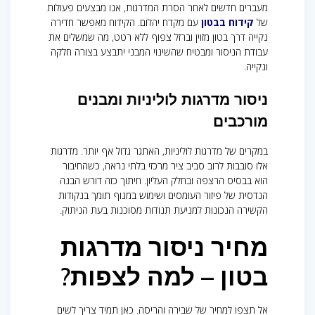
מעברים חדשים לאחר הסרת המדרגות, אנו מבצעים פעולות
של
קידוח בבטון
עם מקדח יהלום. הקידוח מאפשר חדירה
נקייה דרך בטון מזוין וברזל צפוף ללא רטט, מה שמשלים את
עבודת הניסור ומבטיח שהשינוי המבני יתבצע בצורה חלקה
ונקייה.
ניסור מדרגות לוליניות ומבנים
מורכבים
במקרים של מדרגות לוליניות, האתגר גדול אף יותר. מדרגות
אלו סובבות לרוב סביב ציר מרכזי בלתי נראה, כשהחיבור
הוא בבסיס הרצפה ובחלק העליון. חיתוך כזה דורש הבנה
הנדסית של פיזור העומסים ושימוש במנוף תומך בנקודות
הקשירה הנכונות למניעת תנודות מסוכנות בעת הניתוק.
מחיר ניסור מדרגות
בטון – למה לצפות?
אל תצפו למחיר של שבירה והריסה. כאן תמיד צריך לשים