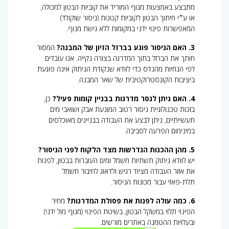
מתבצע באמצעות מנוף המוריד את קוביות הבטון למכולה,
או ע״י חיתוך הבטון לקוביות קטנות (ניסור שוקולד)
המאפשרות פינוי ידני במקומות ללא גישת מנוף.
3. האם הניסור פוגע בברזל הזיון של המבנה?
המסור
חותך את הברזל בתוך המדרגה בצורה נקייה. אנו עובדים
לפי הנחיות מהנדס כדי לוודא שנקודת הניתוק אינה פוגעת
ביציבות הקונסטרוקטיבית של שאר המבנה.
4. האם ניתן לנסר מדרגות בבניין קומות פעיל?
כן,
בזכות טכנולוגיית ניסור רטוב המונעת אבק ושואבי מים
תעשייתיים, ניתן לבצע את העבודה בבניינים מאוכלסים
במינימום הפרעה לסביבה.
5. מהן ההכנות הנדרשות מצד הלקוח לפני הניסור?
יש לוודא ניתוק תשתיות חשמל ומים העוברות בבטון, לפנות
את אזור העבודה מציוד רגיש ולדאוג לחיבור חשמל
תלת-פאזי עבור מכונות הניסור.
6. כמה עולה לפנות את פסולת המדרגות?
מחיר
הפינוי תלוי במשקל הבטון, בשיטת הפינוי (מנוף מול ידני)
ובעלויות ההטמנה באתרים מורשים.