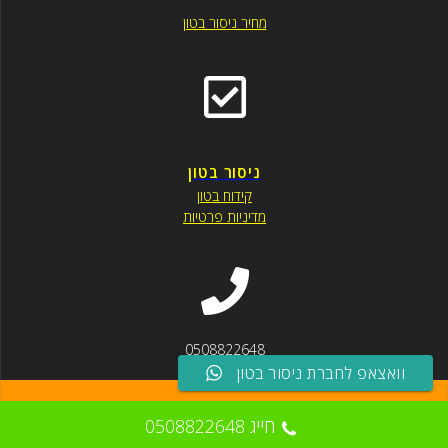
מחיר ניסור בטון
ניסור בטון
קידוח בטון
מדיניות פרטיות
0508822648
וואצאפ לחברת ניסור בטון
.
EmpowerWP Theme
© 2026 . Built using WordPress and
חייג 0508822648