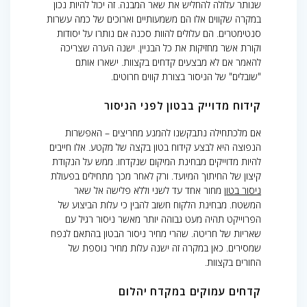
שנותר עלולה להחליש את שאר המבנה. זה יכול להיות נכון
במקרה שקווים אלו הם משמעותיים וארוכים של כמה עשרות
סנטימטרים. הם עלולים להוות סכנה אם נותרו על יסודות
וקורת אשר מחזיקות את כל הבניין. ישנה הערה שצריכה
להאמר אם לא מבצעים קדחים בקצוות. ישארו אותם
"שובלים" של הניסור בצורת קווים חרוטים.
קידוח מדוייק בבטון לפני הניסור
אם מלכתחילה נתבקשנו להמנע מחריצים – האפשרות
הנפוצה היא לבצע קידוח בטון בקצה של מקטע. אלו חייבים
להיות מדוייקים מבחינת המיקום שנקדחו. ממש על הנקודת
קיצון של החיתוך המיועד. ורק לאחר מכך מתחילים בפעולת
ניסור בטון
מחור אחד עד לשני וללא פלישה אל שאר
המשטח. מבחינת הלקוח חשוב להבין כי עלות הביצוע של
הפרוייקט תהיה מעט גבוהה יותר מאשר ניסור רגיל עם
שאריות של חריטה. שהרי מחיר ניסור הבטון בהתאם לנפח
שמסירים. כאן במקרה זה ישנה עלות מחיר נוספת של
החורים בקצוות.
קדחים עמוקים במקדח יהלום