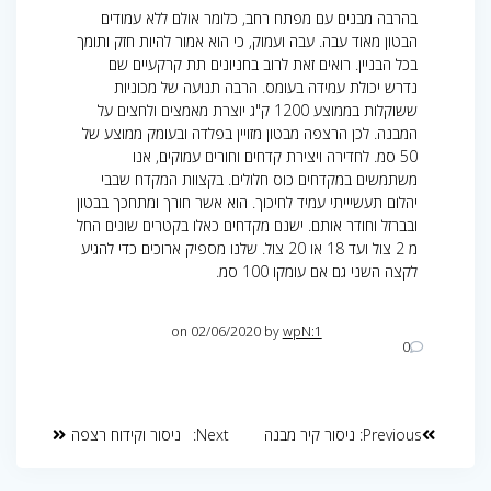
בהרבה מבנים עם מפתח רחב, כלומר אולם ללא עמודים
הבטון מאוד עבה. עבה ועמוק, כי הוא אמור להיות חזק ותומך
בכל הבניין. רואים זאת לרוב בחניונים תת קרקעיים שם
נדרש יכולת עמידה בעומס. הרבה תנועה של מכוניות
ששוקלות בממוצע 1200 ק"ג יוצרת מאמצים ולחצים על
המבנה. לכן הרצפה מבטון מזויין בפלדה ובעומק ממוצע של
50 סמ. לחדירה ויצירת קדחים וחורים עמוקים, אנו
משתמשים במקדחים כוס חלולים. בקצוות המקדח שבבי
יהלום תעשיייתי עמיד לחיכוך. הוא אשר חורך ומתחכך בבטון
ובברזל וחודר אותם. ישנם מקדחים כאלו בקטרים שונים החל
מ 2 צול ועד 18 או 20 צול. שלנו מספיק ארוכים כדי להגיע
לקצה השני גם אם עומקו 100 סמ.
on 02/06/2020
by
wpN:1
0
Previous:
ניסור קיר מבנה
Next:
ניסור וקידוח רצפה