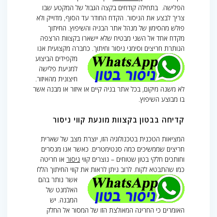
הפלישה. בתחילה קודחים בקצה הגבול של המקטע שבו
צריך לבצע את הניסור. הקדח החודר עד הסוף, מדוייק ולא
פולש מהסימון של מנהל אתר הבניה והשיפוץ. החיתוך
מקדח אחד אל השני מבטיח שלא יישארו בקצוות הרצפה
הנותרת חריצים וסימני ניסור וחיתוך.
כחברה מקצועית אנו
מקפידים הביצוע
למניעת פלישה
חיצונית מהאיזור.
לא משנה מיקום, בכל אתר בניה קיים או איזור או מבנה אשר
בו מבוצע השיפוץ.
קדיחה בבטון בקצוות מונעת קווי ניסור
המציאות הטכנית בטכנולוגיה הזו, יוצרת מצב של שארית
חריצים שממשיכים כמה סנטימטרים. כאשר אנו מנסרים
וחותכים חלקי בטון שטוחים – נוצרים קווי
ניסור
או חריטה
כמו שהתבטא לקוח.
לרוב ניתן לראות את קווי החיתוך הללו
אשר נותר בהם
האלמנט של
המבנה. יש
האומרים כי החריגה המאולצת הזו של המסור אל החלק