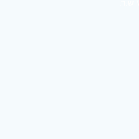
הדף שהגעת אליו אינו קיים. עברו אל דף ראשי של WWW.NISUR.NET ש.ר.