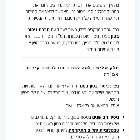
במהלך שיפוצים או הרחבות, לעיתים רוצים לחבר את
הממ״ד לחלל נוסף. ניסור נכון מאפשר לבצע את החיבור
תוך שמירה מלאה על חוזק המבנה ועל תקנות הבטיחות.
בכל אחד מהמקרים הללו, חשוב לעבוד עם
חברת ניסור
בטון
בעלת ניסיון מוכח בעבודות ממ״ד. ניסור חובבני עלול
לגרום לנזק בלתי הפיך, כמו סדקים, פגיעה בברזל הזיון או
אובדן עמידות החדר.
חלק שלישי: למה לבחור בנו לניסור קירות
ממ״ד?
ביצוע
ניסור בטון בממ״ד
הוא לא עוד עבודה – זו מומחיות
הדורשת שילוב של ידע הנדסי, ציוד מתקדם ושנים של ניסיון
מעשי.
אצלנו תמצאו את כל אלה – ועוד:
ניסיון רב שנים
בניסור בטון, כולל פרויקטים מורכבים
של ניסור ממ״דים, מקלטים ומבנים בטון תעשייתיים.
טכנולוגיית יהלום מתקדמת
לחיתוך מדויק בבטון
מזוין, ללא רעידות וללא סדקים.