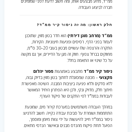
ממ״ד, מדוע מבצעים אותו, ומה חשוב לדעת לפני שמזמינים
חברה לביצוע העבודה.
חלק ראשון: מה זה ניסור קיר ממ״ד?
ממ״ד (מרחב מוגן דירתי)
הוא חדר בטון מזוין, שתוכנן
לעמוד בפני הדף, רסיסים ופגיעות חיצוניות. הקירות,
התקרה והרצפה שלו עשויים מבטון בעובי 20–30 ס״מ,
מחוזקים בברזל צפוף. חוזק זה מגן על הדיירים, אך גם מקשה
על כל שינוי או התאמה בחלל.
ניסור קיר ממ״ד
מתבצע באמצעות
מסור יהלום
מקצועי
– מכונה שמסוגלת לחתוך בטון מזוין בדיוק גבוה,
ללא סדקים וללא פגיעה ביציבות המבנה. השיטה מאפשרת
חיתוך חלק, מדויק ונקי, ולכן היא הפתרון היחיד המאושר
לעבודות בממ״ד לפי התקנים של פיקוד העורף.
במהלך העבודה משתמשים במערכת קירור מים, שמונעת
התחממות ושומרת על סביבת עבודה נקייה. חשוב להדגיש:
ניסור בממ״ד חייב להיעשות על ידי צוות מיומן ומוסמך,
הפועל תחת פיקוח מהנדס מבנים ובאישור הנדסי מתאים.