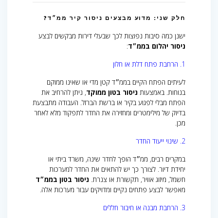
חלק שני: מדוע מבצעים ניסור קיר ממ״ד?
ישנן כמה סיבות נפוצות לכך שבעלי דירות מבקשים לבצע
ניסור יהלום בממ״ד
:
1. הרחבת פתח דלת או חלון
לעיתים הפתח הקיים בממ״ד קטן מדי או שאינו ממוקם
בנוחות. באמצעות
ניסור בטון ממוקד
, ניתן להרחיב את
הפתח מבלי לפגוע בקיר או ברשת הברזל. העבודה מתבצעת
בדיוק של מילימטרים ומחזירה את החדר לתפקוד מלא לאחר
מכן.
2. שינוי ייעוד החדר
במקרים רבים, ממ״ד הופך לחדר שינה, משרד ביתי או
יחידת דיור. לצורך כך יש להתאים את החדר למערכות
חשמל, מיזוג אוויר, תקשורת או צנרת.
ניסור בטון בממ״ד
מאפשר לבצע פתחים נקיים ומדויקים עבור מערכות אלה.
3. הרחבת מבנה או חיבור חללים