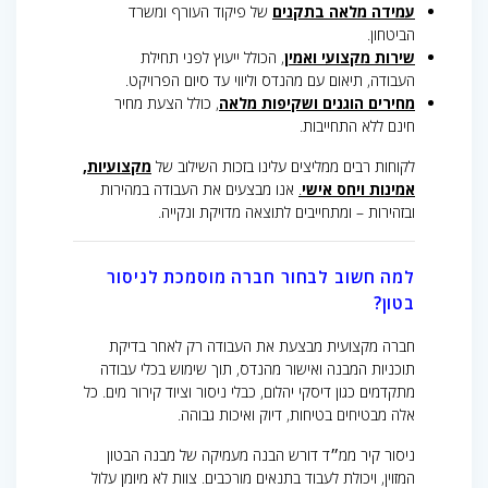
עמידה מלאה בתקנים
של פיקוד העורף ומשרד
הביטחון.
שירות מקצועי ואמין
, הכולל ייעוץ לפני תחילת
העבודה, תיאום עם מהנדס וליווי עד סיום הפרויקט.
מחירים הוגנים ושקיפות מלאה
, כולל הצעת מחיר
חינם ללא התחייבות.
לקוחות רבים ממליצים עלינו בזכות השילוב של
מקצועיות,
אמינות ויחס אישי
.
אנו מבצעים את העבודה במהירות
ובזהירות – ומתחייבים לתוצאה מדויקת ונקייה.
למה חשוב לבחור חברה מוסמכת לניסור
בטון?
חברה מקצועית מבצעת את העבודה רק לאחר בדיקת
תוכניות המבנה ואישור מהנדס, תוך שימוש בכלי עבודה
מתקדמים כגון דיסקי יהלום, כבלי ניסור וציוד קירור מים. כל
אלה מבטיחים בטיחות, דיוק ואיכות גבוהה.
ניסור קיר ממ״ד דורש הבנה מעמיקה של מבנה הבטון
המזוין, ויכולת לעבוד בתנאים מורכבים. צוות לא מיומן עלול