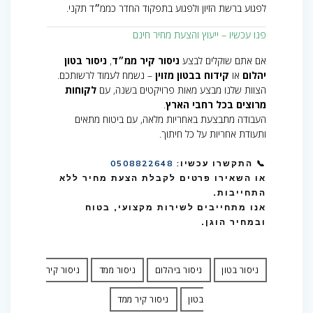
לפגוע ברשת הזיון ולפגוע בתפקוד החדר כממ״ד תקני.
פנו עכשיו – ייעוץ והצעת מחיר חינם
אם אתם שוקלים לבצע
ניסור קיר ממ״ד
,
ניסור בטון
יהלום
או
קידוח בבטון מזוין
– נשמח לעמוד לרשותכם.
הצוות שלנו מבצע מאות פרויקטים בשנה, עם
לקוחות
מרוצים בכל רחבי הארץ
.
העבודה מתבצעת באחריות מלאה, עם ביטוח מתאים
ותעודת אחריות על כל חיתוך.
📞
התקשרו עכשיו:
8822648
050
או השאירו פרטים לקבלת
הצעת מחיר ללא
התחייבות
.
אנו מתחייבים לשירות מקצועי, בטוח
ובמחיר הוגן.
ניסור בטון
ניסור ביהלום
ניסור ממד
ניסור קיר
בטון
ניסור קיר ממד